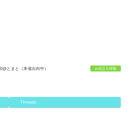
00@とまと（本省出向中）
お役立ち情報
）
Threads