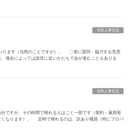
官民人事交流
わります（当然のことですが）。 〇省に賛同・協力する意思
は、場合によっては談笑に近いかたちで会が進むこともありま
官民人事交流
5分ですが、その時間で帰れる人はごく一部です（契約・雇用形
なくなります）。 定時で帰れるのは、訳あり職員（特にプロパ