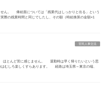
せん。 俸給面については「残業代はしっかりと出る」という
は実際の残業時間と同じでしたし、その額（時給換算の金額×1
官民人事交流
 ほとんど苦に感じません。 退勤時は早く帰りたいという思
時はむしろ楽しくすらあります。 経路は埼玉県～東京の端、