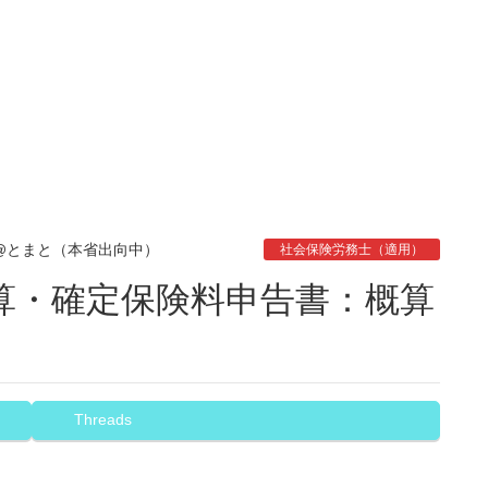
0@とまと（本省出向中）
社会保険労務士（適用）
Threads