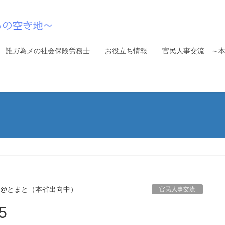
誰ガ為メの社会保険労務士
お役立ち情報
官民人事交流 ～
00@とまと（本省出向中）
官民人事交流
5