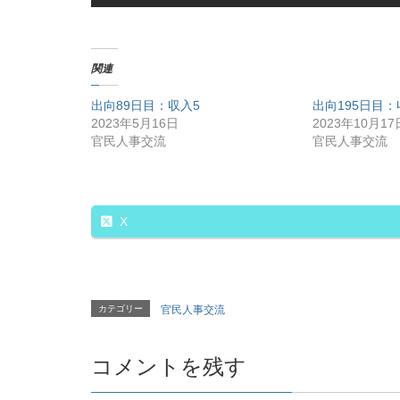
関連
出向89日目：収入5
出向195日目：
2023年5月16日
2023年10月17
官民人事交流
官民人事交流
X
カテゴリー
官民人事交流
コメントを残す