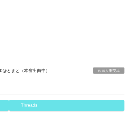
00@とまと（本省出向中）
官民人事交流
Threads