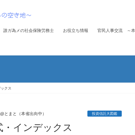
誰ガ為メの社会保険労務士
お役立ち情報
官民人事交流 ～
ンデックス
00@とまと（本省出向中）
投資信託大図鑑
興国株式・インデックス