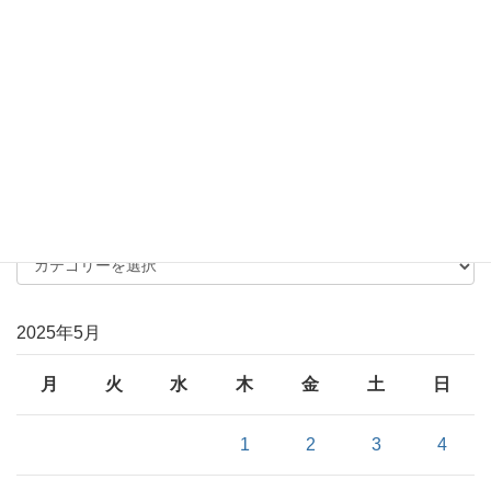
りそな・ターゲット・イヤー・ファンド・2070／りそな・ター
ゲット・イヤー・ファンド・2075
三菱UFJ・資産配分最適化バランス（R2）・（R3）・（R4）・
（R5）（愛称：わたしのとうしん）
三菱UFJ・資産配分最適化バランス（R1）
カテゴリー
2025年5月
月
火
水
木
金
土
日
1
2
3
4