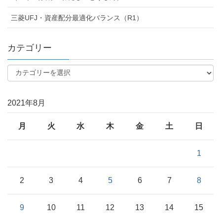
三菱UFJ・資産配分最適化バランス（R1）
カテゴリー
2021年8月
月
火
水
木
金
土
日
1
2
3
4
5
6
7
8
9
10
11
12
13
14
15