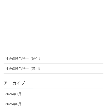
カテゴリー
お役立ち情報
官民人事交流
投資信託大図鑑
気まぐれ日記
社会保険労務士（給付）
社会保険労務士（適用）
アーカイブ
2026年1月
2025年6月