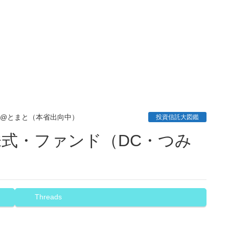
00@とまと（本省出向中）
投資信託大図鑑
Threads